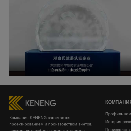
Dun & Bradstreet Trophy
КОМПАНИ
Профиль ко
Компания KENENG занимается
История раз
проектированием и производством винтов,
Производств
пружин, деталей для токарных станков,